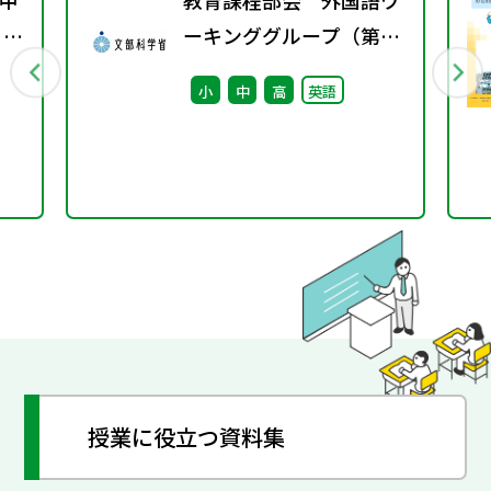
中
教育課程部会 外国語ワ
 ～
ーキンググループ（第8
回） 配付資料
小
中
高
英語
授業に役立つ資料集