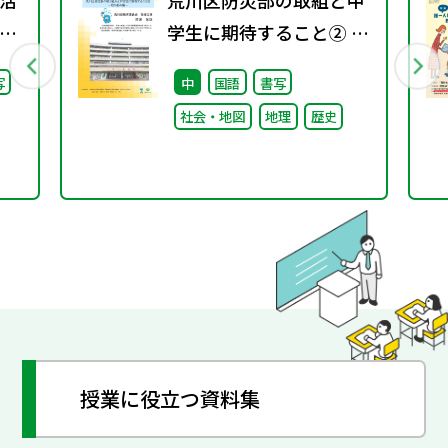
活
荒川区防災部の取組と中
」
学生に期待すること② ～
）子
取り組み編～
写
中
国語
書写
日
社会・地図
地理
歴史
授業に役立つ資料集