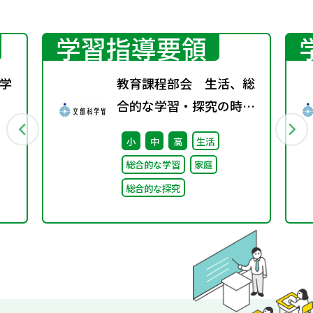
学習指導要領
学
教育課程部会 生活、総
合的な学習・探究の時間
行
ワーキンググループ（第
小
中
高
生活
4回） 配付資料
総合的な学習
家庭
総合的な探究