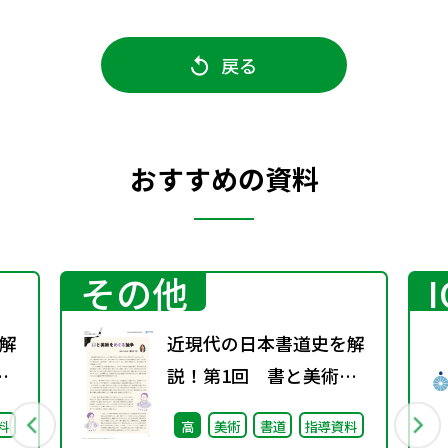
戻る
おすすめの資料
その他
解
近現代の日本書道史を解
し
説！第1回 書と美術を
めぐる論争
料
高
美術
書道
指導資料