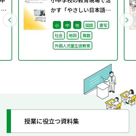
中
小中学校の教育現場で活
 ～
かす「やさしい日本語」
② ～「（学校内での）子
小
中
他
国語
書写
どもたちへのやさしい日
社会
地図
算数
本語」～
外国人児童生徒教育
授業に役立つ資料集