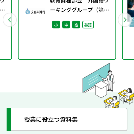
ワ
教育課程部会 外国語ワ
7
ーキンググループ（第12
回） 配付資料
小
中
高
英語
授業に役立つ資料集