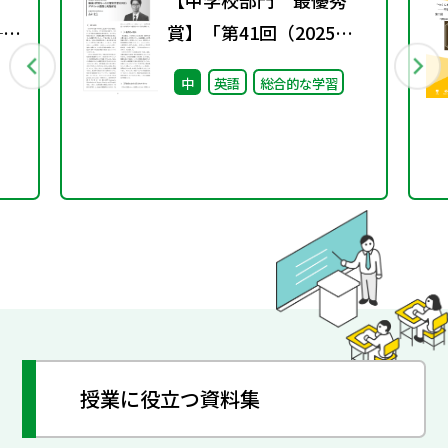
【中学校部門 最優秀
──
賞】「第41回（2025年
る
度）東書教育賞」の入賞
中
英語
総合的な学習
“当
論文のご紹介
ー
直
授業に役立つ資料集