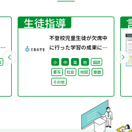
生徒指導
不登校児童生徒が欠席中
回）
に行った学習の成果に係
る成績評価について（通
写
小
中
高
他
国語
知）
書写
社会
地図
算数
その他