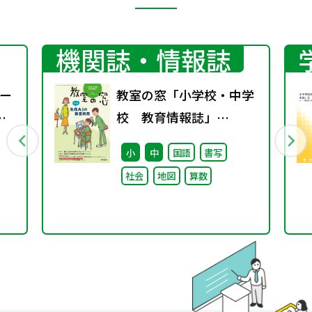
機関誌・情報誌
ー
教室の窓「小学校・中学
校 教育情報誌」
vol.75 2025年4月発行
小
中
国語
書写
社会
地図
算数