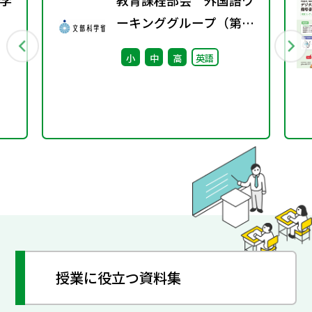
学
教育課程部会 外国語ワ
ーキンググループ（第13
行
回） 配付資料
小
中
高
英語
授業に役立つ資料集