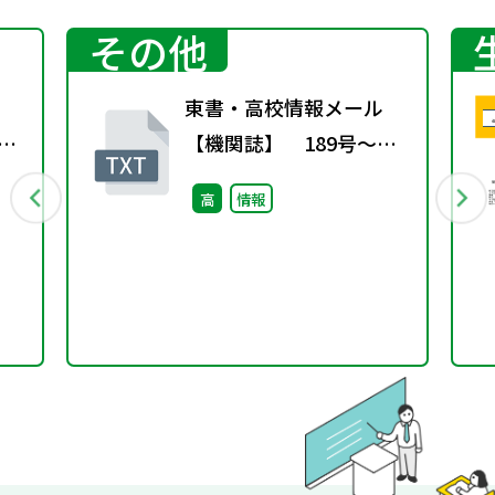
その他
東書・高校情報メール
～ラ
【機関誌】 189号～ユ
ークリッド互除法を再帰
高
情報
関数で書いてみる～