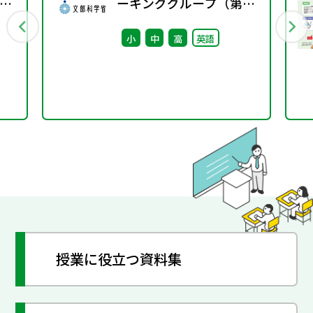
3号
ーキンググループ（第2
回） 配付資料
小
中
高
英語
授業に役立つ資料集