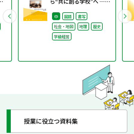
京
ら“共に創る学校”へ ──
不確実な時代に応答する
中
国語
書写
ビリ
小津中の実践 第一回 “当
社会・地図
地理
歴史
ま
たり前”を問い直すルー
学級経営
ルメイキング（校則見直
し）
授業に役立つ資料集