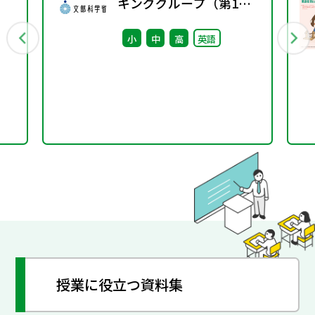
キンググループ（第1
絶
回） 配付資料
小
中
高
英語
 新
の
授業に役立つ資料集