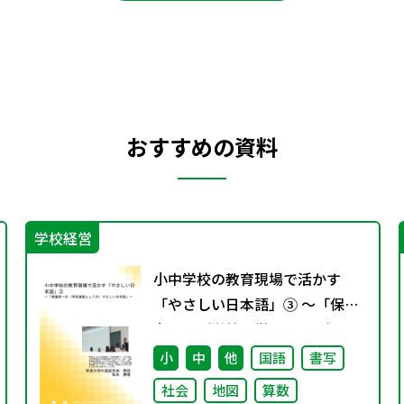
おすすめの資料
学校経営
小中学校の教育現場で活かす
「やさしい日本語」③ ～「保護
者への（学校運営としての）や
さしい日本語」～
小
中
他
国語
書写
社会
地図
算数