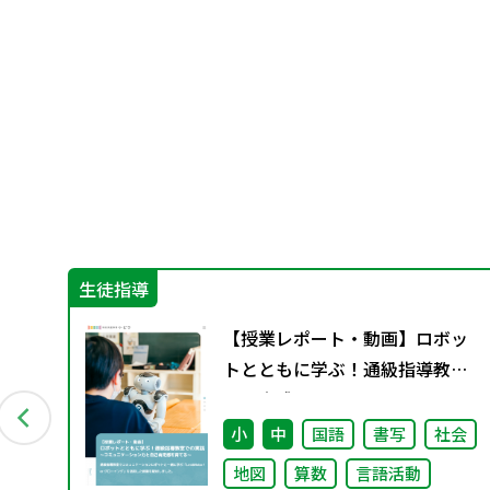
生徒指導
科の
【授業レポート・動画】ロボッ
トとともに学ぶ！通級指導教室
での実践～コミュニケーション
力と自己肯定感を育てる～
会
小
中
国語
書写
社会
地図
算数
言語活動