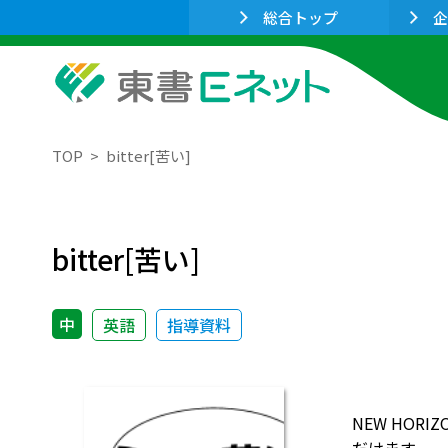
総合トップ
企
TOP
bitter[苦い]
bitter[苦い]
中
英語
指導資料
NEW HO