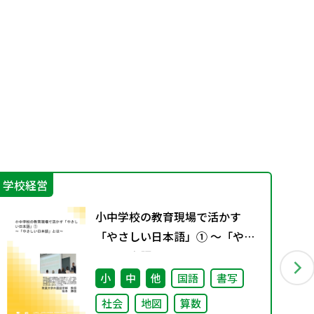
学校経営
IC
小中学校の教育現場で活かす
「やさしい日本語」① ～「やさ
しい日本語」とは～
小
中
他
国語
書写
社会
地図
算数