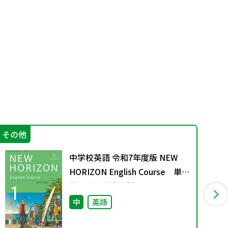
その他
学
中学校英語 令和7年度版 NEW
HORIZON English Course 単
語の移行対応資料
中
英語