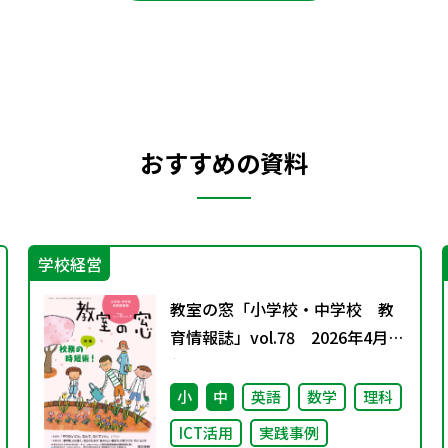
おすすめの資料
学校経営
教室の窓「小学校・中学校 教
育情報誌」vol.78 2026年4月発
行
小
中
英語
数学
理科
ICT活用
実践事例