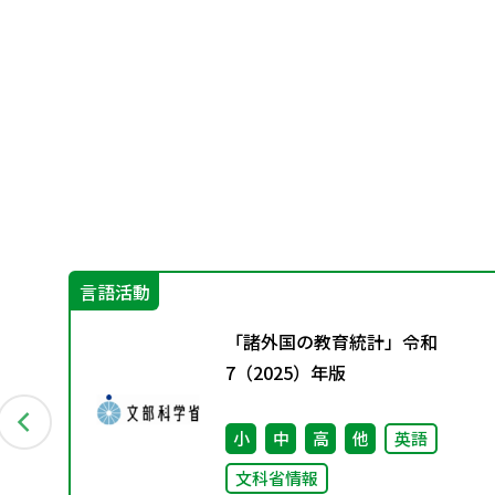
言語活動
めて
「諸外国の教育統計」令和
」
7（2025）年版
も
小
中
高
他
英語
文科省情報