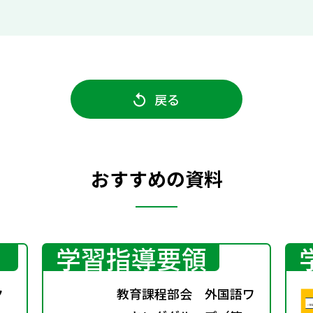
戻る
おすすめの資料
学習指導要領
ク
教育課程部会 外国語ワ