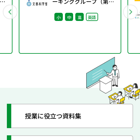
ラ
ーキンググループ（第7
回） 配付資料
小
中
高
英語
授業に役立つ資料集