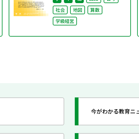
社会
地図
算数
学級経営
今がわかる教育ニ