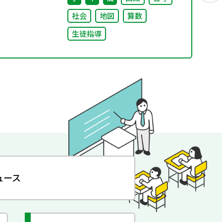
社会
地図
算数
生徒指導
ュース