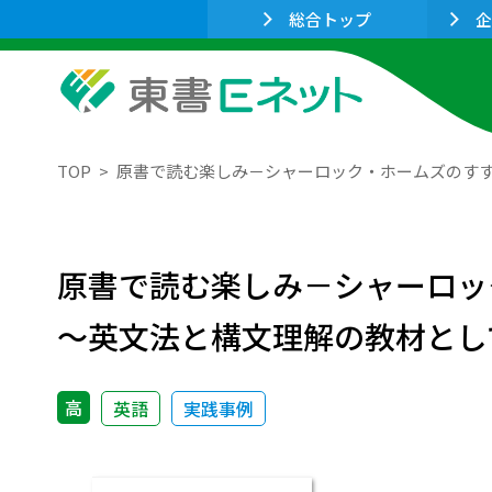
総合トップ
企
TOP
原書で読む楽しみ－シャーロック・ホームズのす
原書で読む楽しみ－シャーロッ
～英文法と構文理解の教材とし
高
英語
実践事例