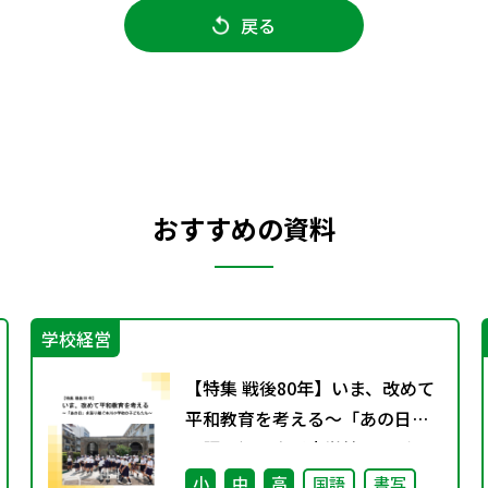
戻る
おすすめの資料
学校経営
【特集 戦後80年】いま、改めて
平和教育を考える〜「あの日」
を語り継ぐ本川小学校の子ども
たち〜
小
中
高
国語
書写