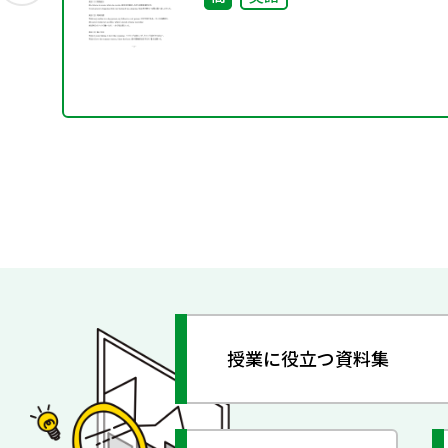
を表すas / since / because ―
授業に役立つ資料集