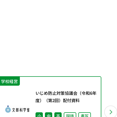
学校経営
学
いじめ防止対策協議会（令和6年
度）（第2回）配付資料
小
中
高
国語
書写