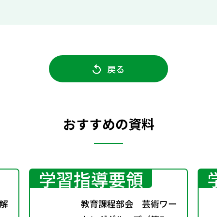
戻る
おすすめの資料
学習指導要領
解
教育課程部会 芸術ワー