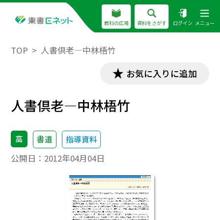
教科の広場
資料をさがす
ログイン
メニュー
TOP
人書倶老―中林梧竹
お気に入りに追加
人書倶老―中林梧竹
高
書道
指導資料
公開日：
2012年04月04日