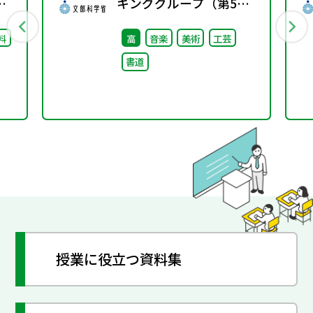
し
キンググループ（第5
回）配付資料
料
高
音楽
美術
工芸
書道
授業に役立つ資料集