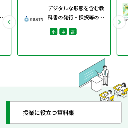
デジタルな形態を含む教
英
科書の発行・採択等の指
針に関する検討会議（第
小
中
高
3回） 配布資料
授業に役立つ資料集