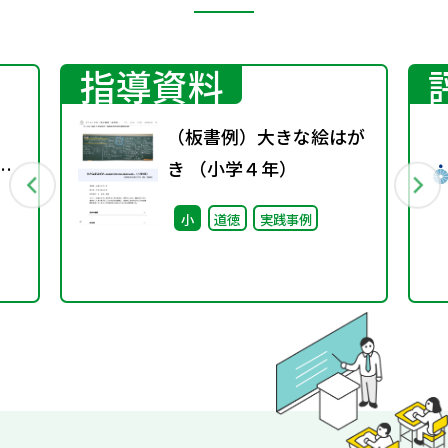
指導資料
（板書例）大きな絵はが
立
き （小学４年）
～
小
道徳
実践事例