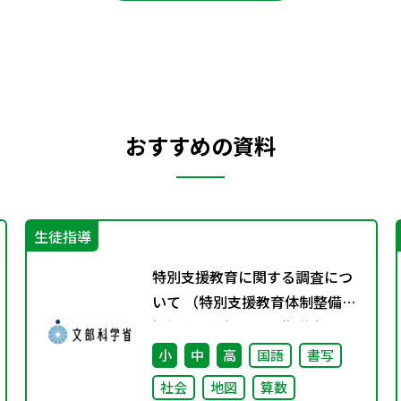
おすすめの資料
生徒指導
特別支援教育に関する調査につ
いて （特別支援教育体制整備状
況調査、通級による指導実施状
況調査）
小
中
高
国語
書写
社会
地図
算数