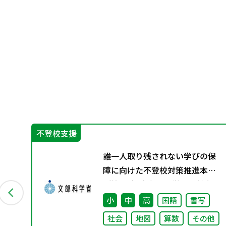
不登校支援
プ
誰一人取り残されない学びの保
正
障に向けた不登校対策推進本部
（第4回）安心して学べる魅力あ
る学校づくりの推進に向けた方
小
中
高
国語
書写
向性等について議論
社会
地図
算数
その他