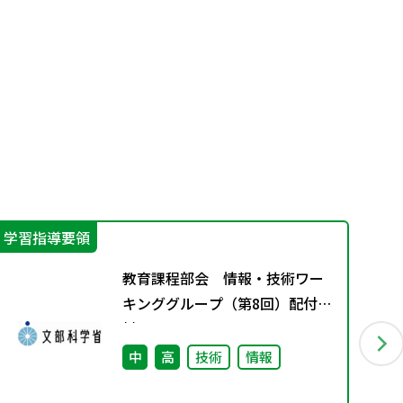
学習指導要領
学
教育課程部会 情報・技術ワー
キンググループ（第8回）配付資
料
中
高
技術
情報