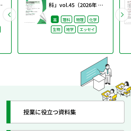
配
科」vol.45（2026年 春
号）
高
理科
物理
化学
生物
地学
エッセイ
授業に役立つ資料集