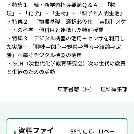
・特集１ 続・新学習指導要領Ｑ＆Ａ／ 「物
理」・「化学」・「生物」・「科学と人間生活」
・特集２ 「物理基礎」選択必修化 ［実践］スケ
ートの科学－他科目と連携した特別授業－
・特集３ デジタル機器の活用－センサを利用し
た実験－ 「興味⇒関心⇒観察⇒思考⇒結論⇒定
着」へ導くデジタル機器の活用
・ SCN（次世代化学教育研究会）次の世代の教員
と生徒のための活動
東京書籍（株） 理科編集部
資料ファイ
B5判たて，11ペー