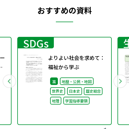
おすすめの資料
SDGs
ー
よりよい社会を求めて：
福祉から学ぶ
高
地歴・公民・地図
世界史
日本史
歴史総合
地理
学習指導要領