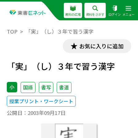
教科の広場
資料をさがす
ログイン
メニュー
TOP
「実」（し）３年で習う漢字
お気に入りに追加
「実」（し）３年で習う漢字
小
国語
書写
書道
授業プリント・ワークシート
公開日：
2003年09月17日