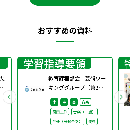
おすすめの資料
学習指導要領
た
教育課程部会 芸術ワー
～
キンググループ（第2
能
回） 配付資料
小
中
高
音楽
題
図画工作
音楽（一般）
音楽（器楽合奏）
美術