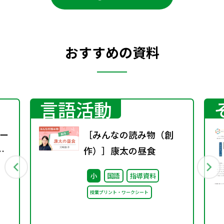
おすすめの資料
言語活動
ー
［みんなの読み物（創
作）］康太の昼食
小
国語
指導資料
授業プリント・ワークシート