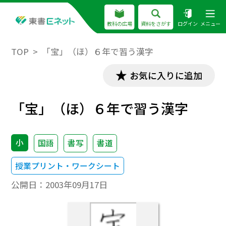
教科の広場
資料をさがす
ログイン
メニュー
TOP
「宝」（ほ）６年で習う漢字
お気に入りに追加
「宝」（ほ）６年で習う漢字
小
国語
書写
書道
授業プリント・ワークシート
公開日：
2003年09月17日