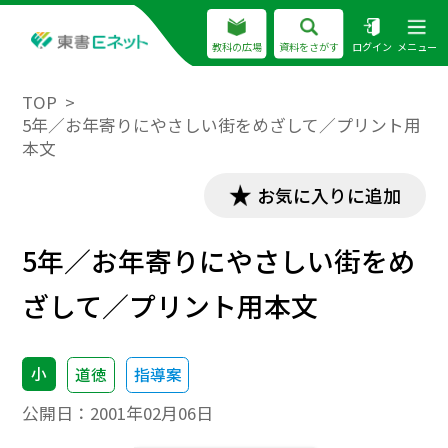
教科の広場
資料をさがす
ログイン
メニュー
TOP
5年／お年寄りにやさしい街をめざして／プリント用
本文
お気に入りに追加
5年／お年寄りにやさしい街をめ
ざして／プリント用本文
小
道徳
指導案
公開日：
2001年02月06日