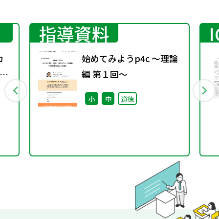
指導資料
カ
始めてみようp4c ～理論
ン
編 第１回～
～
小
中
道徳