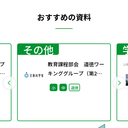
おすすめの資料
その他
プ
教育課程部会 道徳ワー
議
キンググループ（第2
回） 配付資料
小
中
道徳