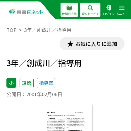
教科の広場
資料をさがす
ログイン
メニュー
TOP
3年／創成川／指導用
お気に入りに追加
3年／創成川／指導用
小
道徳
指導案
公開日：
2001年02月06日