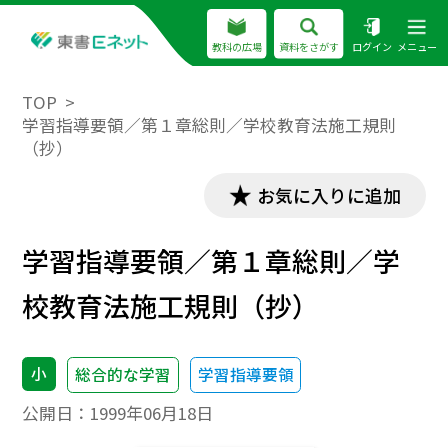
教科の広場
資料をさがす
ログイン
メニュー
TOP
学習指導要領／第１章総則／学校教育法施工規則
（抄）
お気に入りに追加
学習指導要領／第１章総則／学
校教育法施工規則（抄）
小
総合的な学習
学習指導要領
公開日：
1999年06月18日