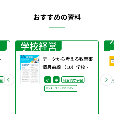
おすすめの資料
学校経営
～
データから考える教育事
情最前線 （10）学校に
おける総合的な学習の時
習
小
中
総合的な学習
間の実施に関する調査
カリキュラム・マネジメント