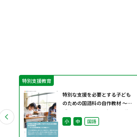
特別支援教育
グ
特別な支援を必要とする子ども
料
のための国語科の自作教材 ～
「みんなの教材掲示板」のご投
稿より～
小
中
国語