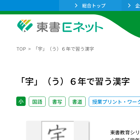
総合トップ
企
TOP
「宇」（う）６年で習う漢字
「宇」（う）６年で習う漢字
小
国語
書写
書道
授業プリント・ワー
東書教育シリ