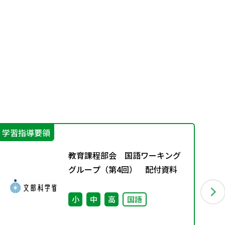
学習指導要領
そ
教育課程部会 国語ワーキング
グループ（第4回） 配付資料
小
中
高
国語