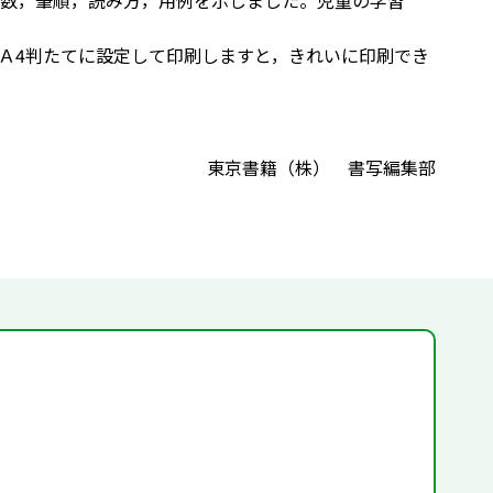
数，筆順，読み方，用例を示しました。児童の学習
Ａ4判たてに設定して印刷しますと，きれいに印刷でき
東京書籍（株） 書写編集部