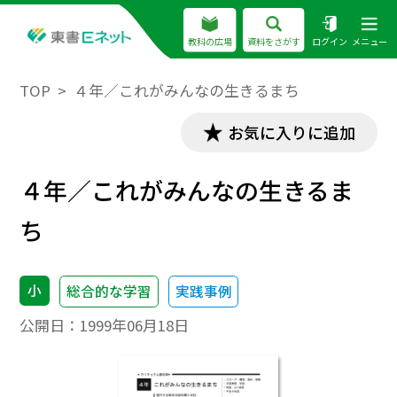
教科の広場
資料をさがす
ログイン
メニュー
TOP
４年／これがみんなの生きるまち
お気に入りに追加
４年／これがみんなの生きるま
ち
小
総合的な学習
実践事例
公開日：
1999年06月18日