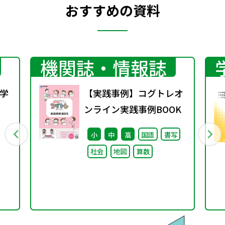
おすすめの資料
機関誌・情報誌
学
【実践事例】コグトレオ
ンライン実践事例BOOK
行
小
中
高
国語
書写
社会
地図
算数