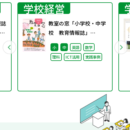
学校経営
報誌
教室の窓「小学校・中学
4号
校 教育情報誌」
vol.78 2026年4月発行
小
中
英語
数学
理科
ICT活用
実践事例