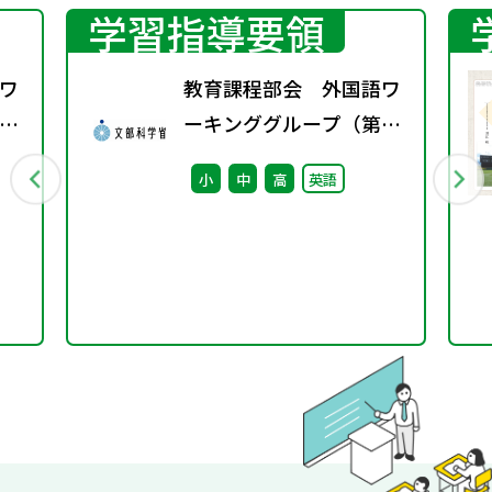
学習指導要領
ワ
教育課程部会 外国語ワ
5
ーキンググループ（第13
回） 配付資料
小
中
高
英語