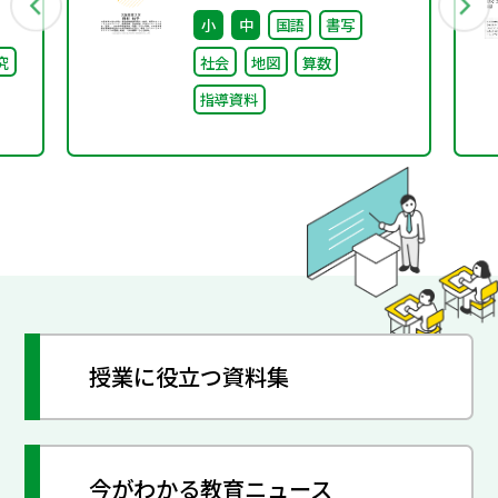
第
ト②〜組織づくり～
小
中
国語
書写
究
社会
地図
算数
指導資料
授業に役立つ資料集
今がわかる教育ニュース