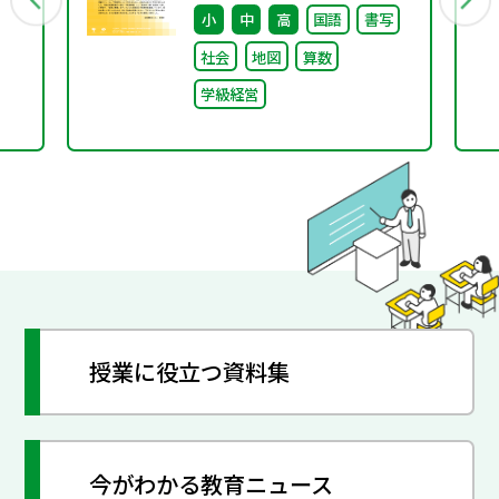
小
中
高
国語
書写
ぐ本川小学校の子どもた
社会
地図
算数
ち〜
学級経営
授業に役立つ資料集
今がわかる教育ニュース