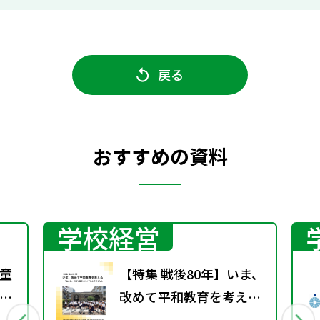
戻る
おすすめの資料
学校経営
童
【特集 戦後80年】いま、
た
改めて平和教育を考え
）
る〜「あの日」を語り継