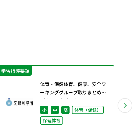
学習指導要領
学
体育・保健体育、健康、安全ワ
ーキンググループ取りまとめ
（案）※会議後修正
小
中
高
体育（保健）
保健体育