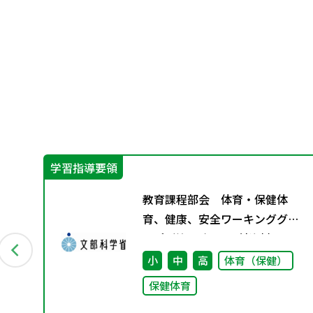
学習指導要領
教育課程部会 体育・保健体
ル
育、健康、安全ワーキンググル
ープ（第5回） 配付資料
小
中
高
体育（保健）
保健体育