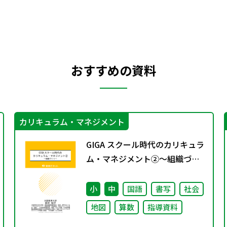
おすすめの資料
カリキュラム・マネジメント
GIGA スクール時代のカリキュラ
ム・マネジメント②〜組織づく
り～
小
中
国語
書写
社会
地図
算数
指導資料