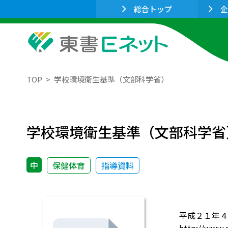
総合トップ
企
TOP
学校環境衛生基準（文部科学省）
学校環境衛生基準（文部科学省
中
保健体育
指導資料
平成２１年４