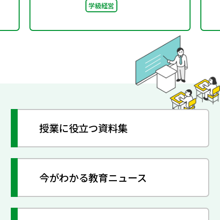
学級経営
ト」“好き”が社会とつな
がる学び
授業に役立つ資料集
今がわかる教育ニュース