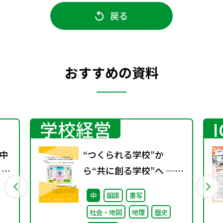
戻る
おすすめの資料
学校経営
中
“つくられる学校”か
 ～
ら“共に創る学校”へ ──
不確実な時代に応答する
中
国語
書写
小津中の実践 第三回
社会・地図
地理
歴史
「共創プロジェク