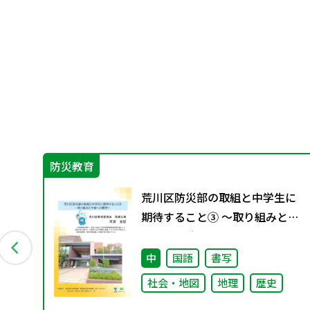
防災教育
荒川区防災部の取組と中学生に
保護
期待すること③ ～取り組みと今
や
後への期待～
中
国語
書写
社会・地図
地理
歴史