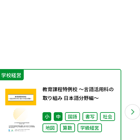
学校経営
学
教育課程特例校 ～言語活用科の
取り組み 日本語分野編～
小
中
国語
書写
社会
地図
算数
学級経営