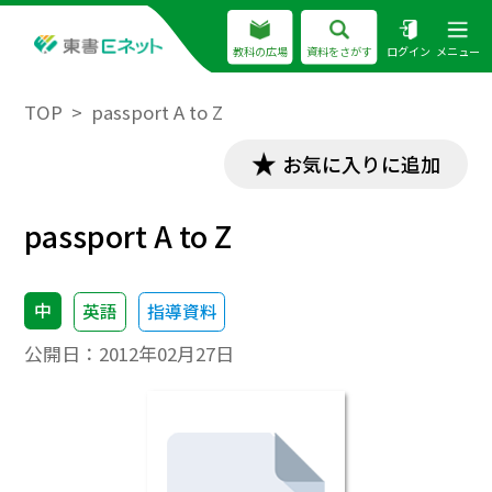
教科の広場
資料をさがす
ログイン
メニュー
TOP
passport A to Z
お気に入りに追加
passport A to Z
中
英語
指導資料
公開日：
2012年02月27日