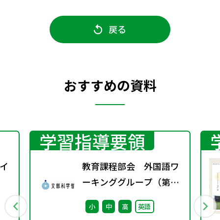
戻る
おすすめの資料
学習指導要領
イ
教育課程部会 外国語ワ
ーキンググループ（第3
回） 配付資料
小
中
高
英語