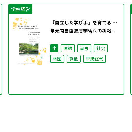
学校経営
『自立した学び手』を育てる ～
単元内自由進度学習への挑戦
vol.2～
小
国語
書写
社会
地図
算数
学級経営