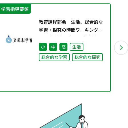
学習指導要領
進
教育課程部会 生活、総合的な
学習・探究の時間ワーキンググ
ループ（第1回） 配付資料
小
中
高
生活
総合的な学習
総合的な探究