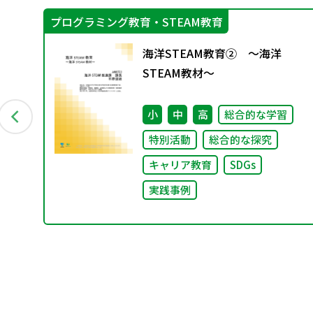
プログラミング教育・STEAM教育
び
海洋STEAM教育② ～海洋
有
STEAM教材～
し
小
中
高
総合的な学習
特別活動
総合的な探究
キャリア教育
SDGs
実践事例