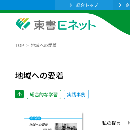
総合トップ
企
TOP
地域への愛着
地域への愛着
小
総合的な学習
実践事例
私の提言 ─