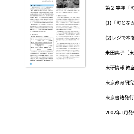
第２ 学年「
(1)「町とな
(2)レジで
米田典子（東
東研情報 教
東京教育研究
東京書籍発行
2002年1月