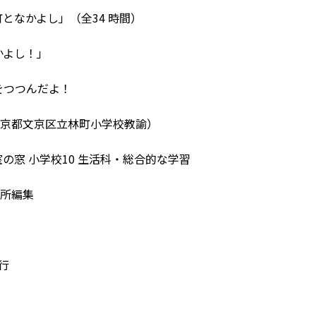
町となかよし」（全34 時間）
かよし！」
本をつつんだよ！
京都文京区立林町小学校教諭）
室の窓 小学校10 生活科・総合的な学習
所編集
発行