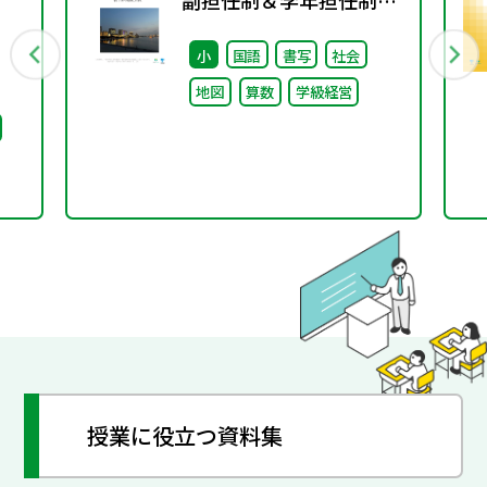
副担任制＆学年担任制の
導入～
小
国語
書写
社会
地図
算数
学級経営
授業に役立つ資料集