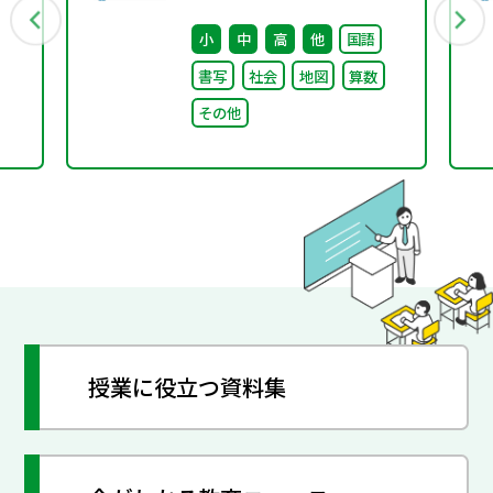
ジ」取りまとめ
小
中
高
他
国語
書写
社会
地図
算数
その他
授業に役立つ資料集