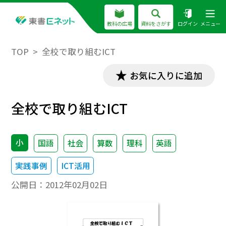
教科の広場
資料をさがす
ログイン
メニュー
TOP
全校で取り組むICT
お気に入りに追加
全校で取り組むICT
小
国語
社会
算数
理科
英語
実践事例
ICT活用
公開日：
2012年02月02日