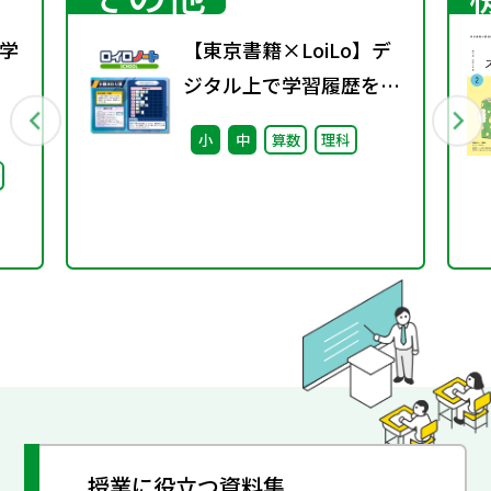
学
【東京書籍×LoiLo】デ
ジタル上で学習履歴を整
行
理する学びのポートフォ
小
中
算数
理科
リオ「ロイログ」で活用
できる教科書準拠コンテ
ンツの配信を開始しまし
た
授業に役立つ資料集