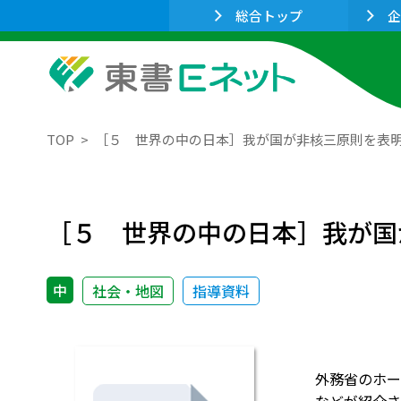
総合トップ
企
TOP
［５ 世界の中の日本］我が国が非核三原則を表
［５ 世界の中の日本］我が国
中
社会・地図
指導資料
外務省のホー