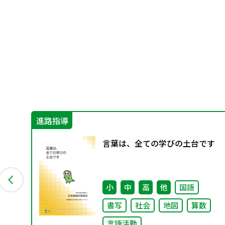
進路指導
ラ
言葉は、全ての学びの土台です
小
中
高
他
国語
書写
社会
地図
算数
言語活動