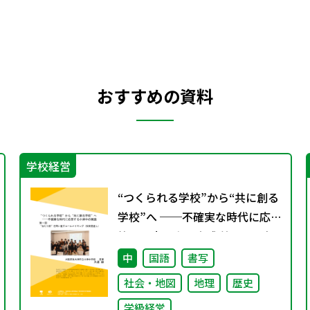
おすすめの資料
学校経営
“つくられる学校”から“共に創る
学校”へ ──不確実な時代に応
答する小津中の実践 第一回 “当
たり前”を問い直すルールメイキ
中
国語
書写
ング（校則見直し）
社会・地図
地理
歴史
学級経営