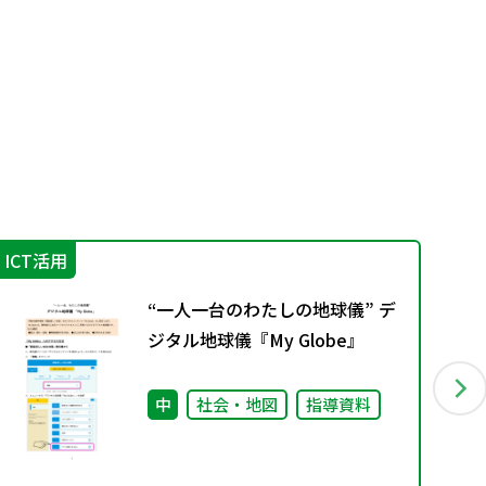
ICT活用
外
“一人一台のわたしの地球儀” デ
ジタル地球儀『My Globe』
中
社会・地図
指導資料