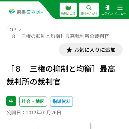
教科の広場
資料をさがす
ログイン
メニュー
TOP
［８ 三権の抑制と均衡］最高裁判所の裁判官
お気に入りに追加
［８ 三権の抑制と均衡］最高
裁判所の裁判官
中
社会・地図
指導資料
公開日：
2012年01月26日