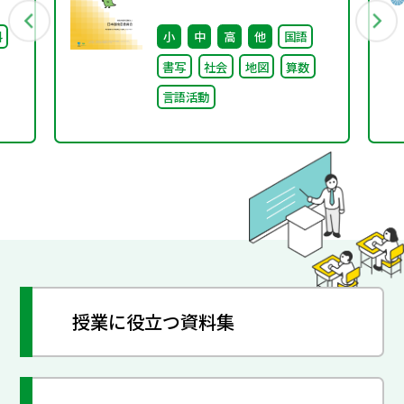
料
小
中
高
他
国語
書写
社会
地図
算数
言語活動
授業に役立つ資料集