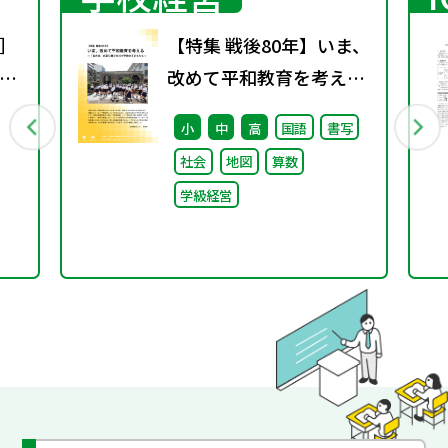
］
【特集 戦後80年】いま、
ト
改めて平和教育を考え
カ
る〜「あの日」を語り継
小
中
高
国語
書写
ぐ本川小学校の子どもた
社会
地図
算数
ち〜
学級経営