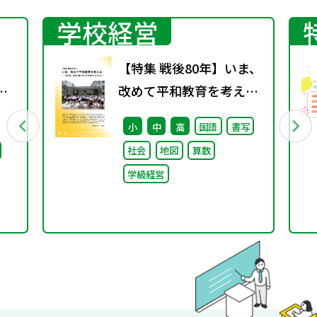
学校経営
【特集 戦後80年】いま、
京
改めて平和教育を考え
る〜「あの日」を語り継
小
中
高
国語
書写
ビリ
ぐ本川小学校の子どもた
社会
地図
算数
ま
ち〜
学級経営