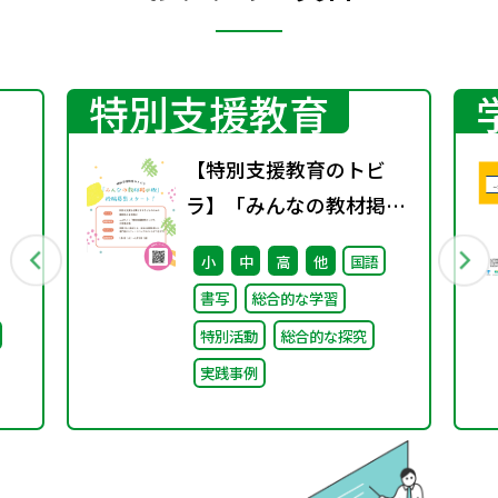
特別支援教育
【特別支援教育のトビ
ラ】「みんなの教材掲示
板」の投稿募集を開始し
小
中
高
他
国語
ました！
書写
総合的な学習
特別活動
総合的な探究
実践事例