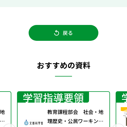
戻る
おすすめの資料
学習指導要領
地
教育課程部会 社会・地
グ
理歴史・公民ワーキング