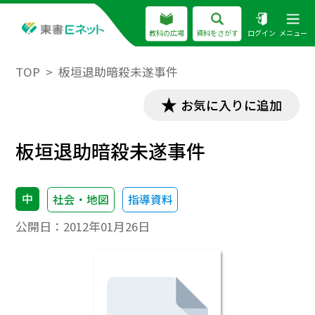
教科の広場
資料をさがす
ログイン
メニュー
TOP
板垣退助暗殺未遂事件
お気に入りに追加
板垣退助暗殺未遂事件
中
社会・地図
指導資料
公開日：
2012年01月26日