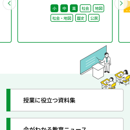
（第4回） 配付資料
小
中
高
社会
地図
社会・地図
歴史
公民
授業に役立つ資料集
今がわかる教育ニュース