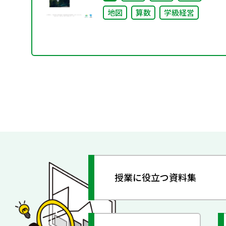
究
地図
算数
学級経営
授業に役立つ資料集