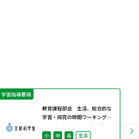
学習指導要領
学
教育課程部会 生活、総合的な
学習・探究の時間ワーキンググ
ループ（第4回） 配付資料
小
中
高
生活