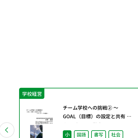
学校経営
プ
チーム学校への挑戦② ～
正
GOAL（目標）の設定と共有 ス
タンダードの徹底～
小
国語
書写
社会